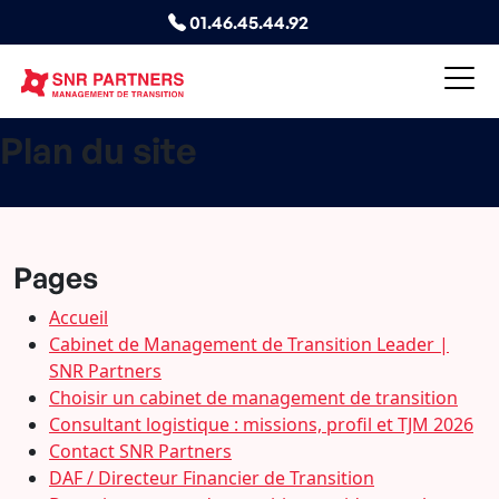
01.46.45.44.92
Plan du site
Pages
Accueil
Cabinet de Management de Transition Leader |
SNR Partners
Choisir un cabinet de management de transition
Consultant logistique : missions, profil et TJM 2026
Contact SNR Partners
DAF / Directeur Financier de Transition