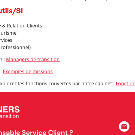
tils/SI
 Relation Clients
ourisme
rvices
rofessionnel)
n :
Managers de transition
 :
Exemples de missions
xplorez les fonctions couvertes par notre cabinet :
Fonctio