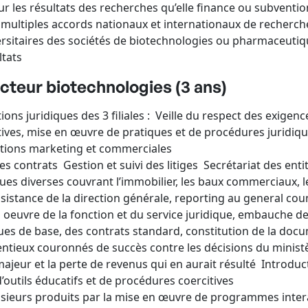
sur les résultats des recherches qu’elle finance ou subventi
 multiples accords nationaux et internationaux de recherc
rsitaires des sociétés de biotechnologies ou pharmaceutiqu
ltats
ecteur biotechnologies (3 ans)
ons juridiques des 3 filiales : Veille du respect des exigenc
ives, mise en œuvre de pratiques et de procédures juridiqu
ctions marketing et commerciales
es contrats Gestion et suivi des litiges Secrétariat des ent
ques diverses couvrant l’immobilier, les baux commerciaux,
assistance de la direction générale, reporting au general cou
n oeuvre de la fonction et du service juridique, embauche de
ues de base, des contrats standard, constitution de la doc
tieux couronnés de succès contre les décisions du ministèr
ajeur et la perte de revenus qui en aurait résulté Introduc
d’outils éducatifs et de procédures coercitives
plusieurs produits par la mise en œuvre de programmes intera