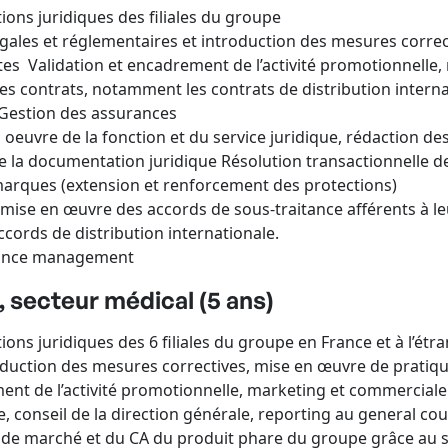
ions juridiques des filiales du groupe
égales et réglementaires et introduction des mesures corre
tes Validation et encadrement de l’activité promotionnelle
es contrats, notamment les contrats de distribution internat
Gestion des assurances
n oeuvre de la fonction et du service juridique, rédaction d
e la documentation juridique Résolution transactionnelle d
marques (extension et renforcement des protections)
 et mise en œuvre des accords de sous-traitance afférents à
cords de distribution internationale.
ance management
 secteur médical (5 ans)
ons juridiques des 6 filiales du groupe en France et à l’étr
roduction des mesures correctives, mise en œuvre de pratiq
ment de l’activité promotionnelle, marketing et commerciale
, conseil de la direction générale, reporting au general co
rt de marché et du CA du produit phare du groupe grâce au 