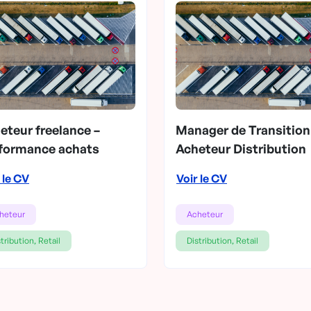
eteur freelance –
Manager de Transition
formance achats
Acheteur Distribution
 le CV
Voir le CV
heteur
Acheteur
tribution, Retail
Distribution, Retail