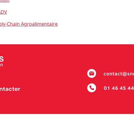
ation
ADV
ply-Chain Agroalimentaire