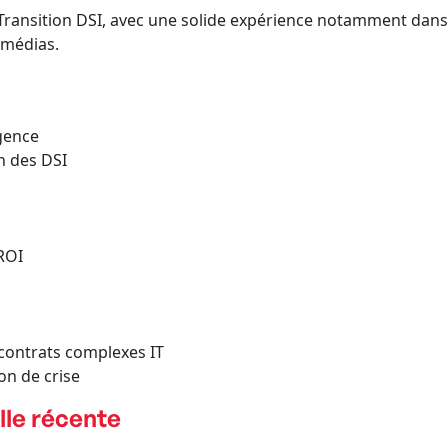
Transition DSI, avec une solide expérience notamment dans l
 médias.
igence
n des DSI
ROI
 contrats complexes IT
on de crise
lle récente