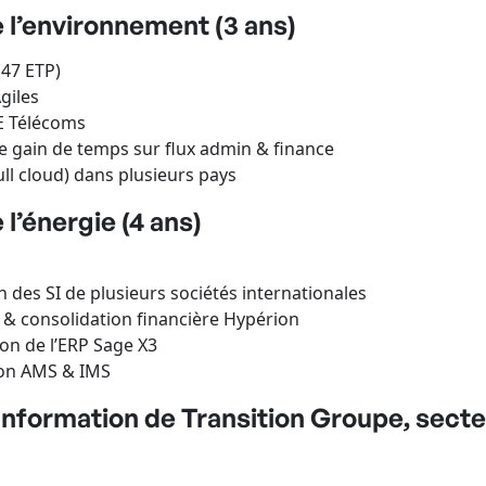
 l’environnement (3 ans)
(47 ETP)
giles
DE Télécoms
de gain de temps sur flux admin & finance
ll cloud) dans plusieurs pays
l’énergie (4 ans)
n des SI de plusieurs sociétés internationales
 & consolidation financière Hypérion
tion de l’ERP Sage X3
tion AMS & IMS
Information de Transition Groupe, sec