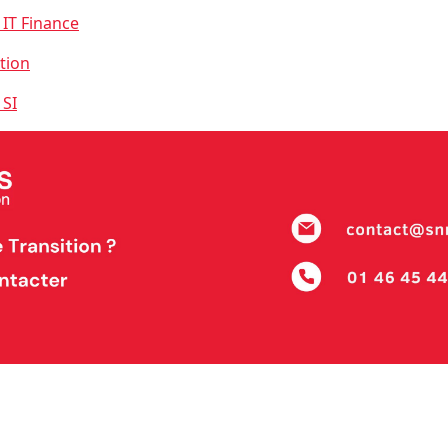
 IT Finance
tion
 SI