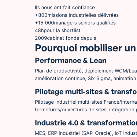
Ils nous ont fait confiance
+800
missions industrielles délivrées
+15 000
managers seniors qualifiés
48h
pour la shortlist
2009
cabinet fondé depuis
Pourquoi mobiliser un 
Performance & Lean
Plan de productivité, déploiement WCM/Lean
amélioration continue, Six Sigma, animation 
Pilotage multi-sites & transf
Pilotage industriel multi-sites France/Inter
fermetures/ouvertures de sites, intégration
Industrie 4.0 & transformation
MES, ERP industriel (SAP, Oracle), IoT indus