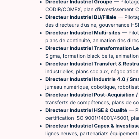
Directeur Industriel Groupe
— Pilotage 
CODIR/COMEX, plan d’investissement Ca
Directeur Industriel BU/Filiale
— Pilotag
des directeurs d’usine, gouvernance HSE
Directeur Industriel Multi-sites
— Pilot
plans de continuité, animation des direct
Directeur Industriel Transformation
Sigma, formation black belts, animation 
Directeur Industriel Transfert & Restr
industrielles, plans sociaux, négociatio
Directeur Industriel Industrie 4.0 / Sm
jumeau numérique, cobotique, robotisatio
Directeur Industriel Post-Acquisition /
transferts de compétences, plans de cont
Directeur Industriel HSE & Qualité
— Pi
certification ISO 9001/14001/45001, pl
Directeur Industriel Capex & Investis
lignes neuves, partenariats équipementie