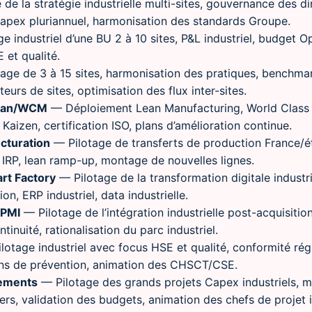
de la stratégie industrielle multi-sites, gouvernance des dir
pex pluriannuel, harmonisation des standards Groupe.
e industriel d’une BU 2 à 10 sites, P&L industriel, budget 
 et qualité.
age de 3 à 15 sites, harmonisation des pratiques, benchmark
eurs de sites, optimisation des flux inter-sites.
 Lean/WCM
— Déploiement Lean Manufacturing, World Class 
Kaizen, certification ISO, plans d’amélioration continue.
ucturation
— Pilotage de transferts de production France/étr
n IRP, lean ramp-up, montage de nouvelles lignes.
art Factory
— Pilotage de la transformation digitale industri
n, ERP industriel, data industrielle.
 PMI
— Pilotage de l’intégration industrielle post-acquisiti
inuité, rationalisation du parc industriel.
lotage industriel avec focus HSE et qualité, conformité ré
ans de prévention, animation des CHSCT/CSE.
sements
— Pilotage des grands projets Capex industriels, m
rs, validation des budgets, animation des chefs de projet i