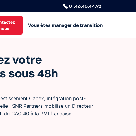
01.46.45.44.92
ntactez
Vous êtes manager de transition
nous
ez votre
es sous 48h
vestissement Capex, intégration post-
ielle : SNR Partners mobilise un Directeur
9, du CAC 40 à la PMI française.