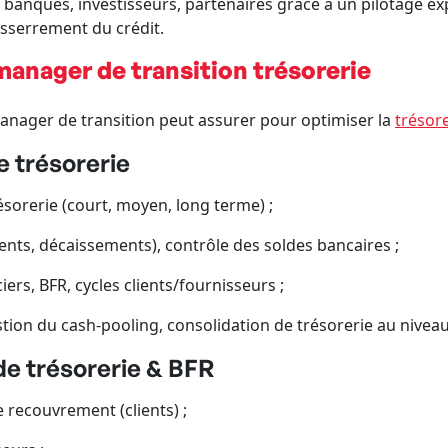
banques, investisseurs, partenaires grâce à un pilotage exp
esserrement du crédit.
manager de transition trésorerie
manager de transition peut assurer pour optimiser la
trésor
e trésorerie
ésorerie (court, moyen, long terme) ;
ments, décaissements), contrôle des soldes bancaires ;
iers, BFR, cycles clients/fournisseurs ;
stion du cash-pooling, consolidation de trésorerie au nivea
de trésorerie & BFR
e recouvrement (clients) ;