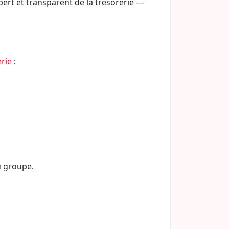
ert et transparent de la trésorerie —
erie
:
u groupe.