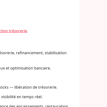
tion trésorerie
.
ésorerie, refinancement, stabilisation
lux et optimisation bancaire.
tocks — libération de trésorerie.
visibilité en temps réel.
elance des encaissements, restauration