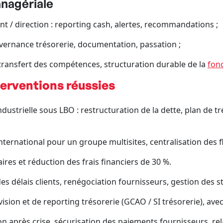
anagériale
direction : reporting cash, alertes, recommandations ;
vernance trésorerie, documentation, passation ;
transfert des compétences, structuration durable de la
fonc
erventions réussies
ustrielle sous LBO : restructuration de la dette, plan de tr
nternational pour un groupe multisites, centralisation des f
res et réduction des frais financiers de 30 %.
es délais clients, renégociation fournisseurs, gestion des s
sion et de reporting trésorerie (GCAO / SI trésorerie), avec 
on après crise, sécurisation des paiements fournisseurs, r