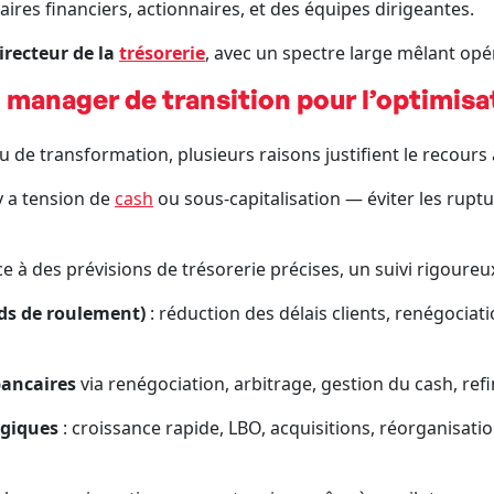
ires financiers, actionnaires, et des équipes dirigeantes.
irecteur de la
trésorerie
, avec un spectre large mêlant opér
 manager de transition pour l’optimisat
 de transformation, plusieurs raisons justifient le recours à
 y a tension de
cash
ou sous-capitalisation — éviter les ruptu
e à des prévisions de trésorerie précises, un suivi rigoureux
nds de roulement)
: réduction des délais clients, renégociat
bancaires
via renégociation, arbitrage, gestion du cash, ref
égiques
: croissance rapide, LBO, acquisitions, réorganisat