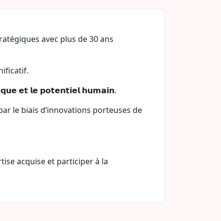
ratégiques avec plus de 30 ans
ficatif.
 𝗲𝘁 𝗹𝗲 𝗽𝗼𝘁𝗲𝗻𝘁𝗶𝗲𝗹 𝗵𝘂𝗺𝗮𝗶𝗻.
par le biais d’innovations porteuses de
se acquise et participer à la