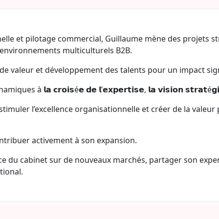
elle et pilotage commercial, Guillaume mène des projets st
environnements multiculturels B2B.
 de valeur et développement des talents pour un impact signi
 𝗰𝗿𝗼𝗶𝘀é𝗲 𝗱𝗲 𝗹’𝗲𝘅𝗽𝗲𝗿𝘁𝗶𝘀𝗲, 𝗹𝗮 𝘃𝗶𝘀𝗶𝗼𝗻 𝘀𝘁𝗿𝗮𝘁é𝗴𝗶𝗾𝘂𝗲
imuler l’excellence organisationnelle et créer de la valeur 
ntribuer activement à son expansion.
e du cabinet sur de nouveaux marchés, partager son experti
tional.