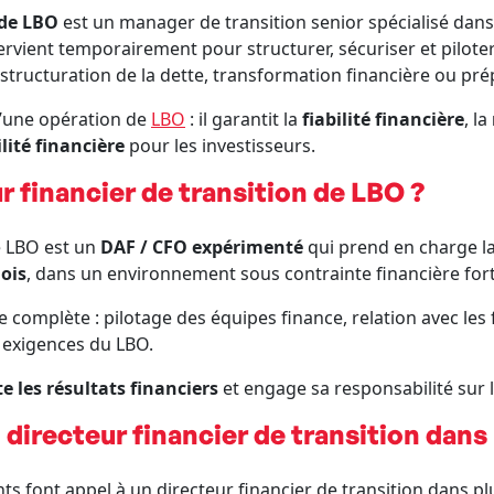
 de LBO
est un manager de transition senior spécialisé da
ntervient temporairement pour structurer, sécuriser et pilote
, structuration de la dette, transformation financière ou prép
 d’une opération de
LBO
: il garantit la
fiabilité financière
, la
ilité financière
pour les investisseurs.
r financier de transition de LBO ?
de LBO est un
DAF / CFO expérimenté
qui prend en charge l
mois
, dans un environnement sous contrainte financière fort
le complète : pilotage des équipes finance, relation avec les
x exigences du LBO.
e les résultats financiers
et engage sa responsabilité sur 
n directeur financier de transition dans
ts font appel à un directeur financier de transition dans plu