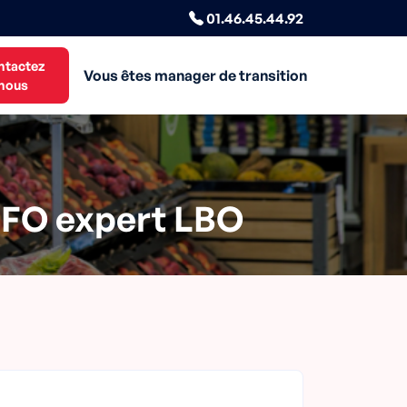
01.46.45.44.92
ntactez
Vous êtes manager de transition
nous
 CFO expert LBO