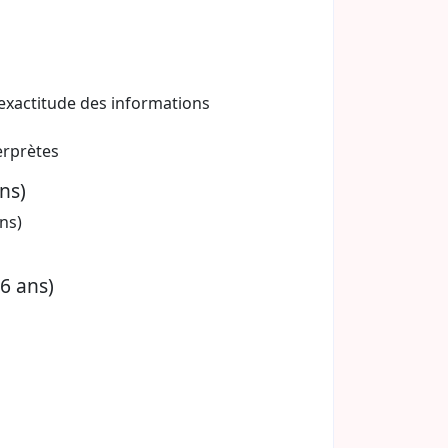
’exactitude des informations
erprètes
ns)
ns)
(6 ans)