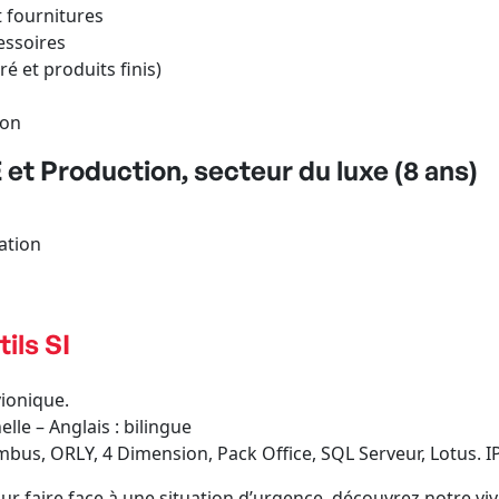
t fournitures
ssoires
 et produits finis)
ion
et Production, secteur du luxe (8 ans)
ation
ils SI
ionique.
lle – Anglais : bilingue
bus, ORLY, 4 Dimension, Pack Office, SQL Serveur, Lotus.
r faire face à une situation d’urgence, découvrez notre viv