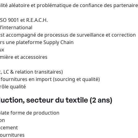
alité aléatoire et problématique de confiance des partenair
ISO 9001 et R.E.A.C.H.
’international
cast accompagné de processus de surveillance et correction
vers une plateforme Supply Chain
ux
mière et accessoires
 LC & relation transitaires)
urnitures en import (sourcing et qualité)
ôle qualité
ction, secteur du textile (2 ans)
plate forme de production
ion
ncement
fournitures