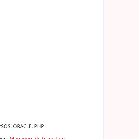
 IPSOS, ORACLE, PHP
ier :
Managers de transition