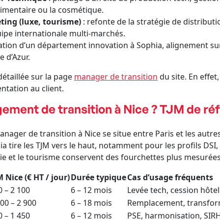
limentaire ou la cosmétique.
ing (luxe, tourisme)
: refonte de la stratégie de distrib
uipe internationale multi-marchés.
ation d’un département innovation à Sophia, alignement su
e d’Azur.
étaillée sur la page
manager de transition
du site. En effet
ntation au client.
ment de transition à Nice ? TJM de ré
anager de transition à Nice se situe entre Paris et les autre
a tire les TJM vers le haut, notamment pour les profils DSI,
rie et le tourisme conservent des fourchettes plus mesurées
M Nice (€ HT / jour)
Durée typique
Cas d’usage fréquents
0 – 2 100
6 – 12 mois
Levée tech, cession hôte
500 – 2 900
6 – 18 mois
Remplacement, transfor
0 – 1 450
6 – 12 mois
PSE, harmonisation, SIRH