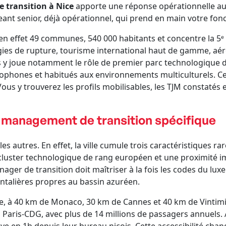
transition à Nice
apporte une réponse opérationnelle a
eant senior, déjà opérationnel, qui prend en main votre fonc
en effet 49 communes, 540 000 habitants et concentre la 5ᵉ
es de rupture, tourisme international haut de gamme, aéros
 y joue notamment le rôle de premier parc technologique d’
ophones et habitués aux environnements multiculturels. Ce
Vous y trouverez les profils mobilisables, les TJM constatés
 management de transition spécifique
s autres. En effet, la ville cumule trois caractéristiques 
 cluster technologique de rang européen et une proximité im
ger de transition doit maîtriser à la fois les codes du luxe 
ontalières propres au bassin azuréen.
Italie, à 40 km de Monaco, 30 km de Cannes et 40 km de Vintim
s Paris-CDG, avec plus de 14 millions de passagers annuels. 