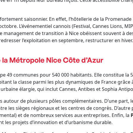
e en 1h depuis leur bureau niçois. Cette accessibilité chan
 fortement saisonnier. En effet, l’hôtellerie de la Promenade 
l à octobre. L’événementiel cannois (Festival, Cannes Lions
s de management de transition à Nice obéissent souvent à des
redresser l’exploitation en septembre, restructurer en hiver
 la Métropole Nice Côte d’Azur
pe 49 communes pour 540 000 habitants. Elle constitue la 5
bitant la classe parmi les plus dynamiques de France grâce 
e urbaine élargie, qui inclut Cannes, Antibes et Sophia Antipo
és autour de plusieurs pôles complémentaires. D’une part, le 
tre les sièges régionaux et les centres de congrès. D’autre
ental) et de nombreux services aux entreprises. Enfin, la
ent les projets d’innovation et d’urbanisme durable.