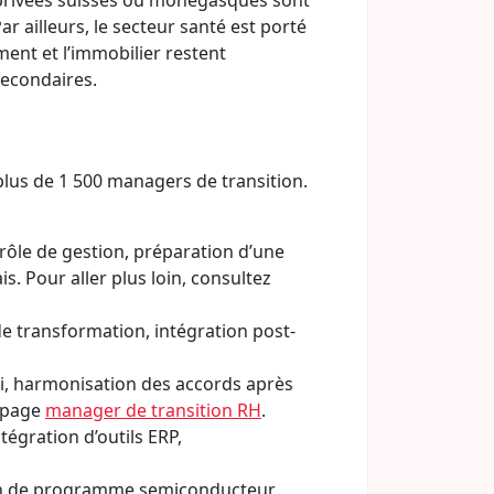
s privées suisses ou monégasques sont
r ailleurs, le secteur santé est porté
ment et l’immobilier restent
secondaires.
plus de 1 500 managers de transition.
trôle de gestion, préparation d’une
. Pour aller plus loin, consultez
e transformation, intégration post-
oi, harmonisation des accords après
e page
manager de transition RH
.
tégration d’outils ERP,
ion de programme semiconducteur,