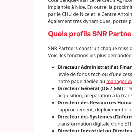
Côté banque-finance, le Crédit Agric
implantés à Nice. En outre, la proximi
par le CHU de Nice et le Centre Antoi
également très dynamiques, portés pa
Quels profils SNR Partner
SNR Partners construit chaque mission
Voici les fonctions les plus demandées
Directeur Administratif et Finan
levée de fonds tech ou d’une cess
notre page dédiée au
manager de
Directeur Général (DG / GM)
: re
acquisition, préparation à la tran
Directeur des Ressources Huma
rapprochement, déploiement d’un 
Directeur des Systèmes d’Inform
transformation digitale d’une ETI
Directeur Industriel ou Directe