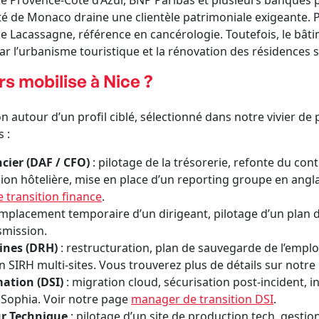
ole Provence-Côte d’Azur, BNP Paribas et plusieurs banque
té de Monaco draine une clientèle patrimoniale exigeante. Pa
ne Lacassagne, référence en cancérologie. Toutefois, le bâti
r l’urbanisme touristique et la rénovation des résidences 
s mobilise à Nice ?
 autour d’un profil ciblé, sélectionné dans notre vivier de 
 :
cier (DAF / CFO)
: pilotage de la trésorerie, refonte du con
ion hôtelière, mise en place d’un reporting groupe en anglais
 transition finance
.
mplacement temporaire d’un dirigeant, pilotage d’un plan d
smission.
ines (DRH)
: restructuration, plan de sauvegarde de l’empl
SIRH multi-sites. Vous trouverez plus de détails sur notr
ation (DSI)
: migration cloud, sécurisation post-incident, in
 Sophia. Voir notre page
manager de transition DSI
.
ur Technique
: pilotage d’un site de production tech, gest