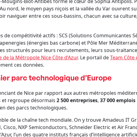
ne-Mougins-Biot-Antibes forme le cœur de Sophia Antipolis.
 Au nord, le moyen pays niçois et la vallée du Var ouvrent sur 
oir naviguer entre ces sous-bassins, chacun avec sa culture
s de compétitivité actifs : SCS (Solutions Communicantes Sé
energies (énergies bas carbone) et Pôle Mer Méditerranée
 structurés pour leurs recrutements, leurs sous-traitances
te de la Métropole Nice Côte d’Azur
. Le portail de
Team Côte d
ement ces données.
emier parc technologique d’Europe
renciant de Nice par rapport aux autres métropoles méditer
es et regroupe désormais
2 500 entreprises
,
37 000 emplois
éen des parcs technologiques.
emble de la chaîne tech mondiale. On y trouve Amadeus IT 
 Cisco, NXP Semiconductors, Schneider Electric et Air France
d’Azur, l’un des quatre instituts français d’intelligence artif