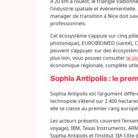
À 20 km à l’ouest, le triangle Valbon
l’industrie spatiale et événementielle.
manager de transition à Nice doit sav
professionnels.
Cet écosystème s’appuie sur cinq pôle
photonique), EUROBIOMED (santé), Cap
peuvent s’appuyer sur des écosystèmes
plus loin, vous pouvez consulter
le si
économique régionale, complète util
Sophia Antipolis : le pr
Sophia Antipolis est l’argument diffé
technopole s’étend sur 2 400 hectar
elle se classe au premier rang europ
Les acteurs présents couvrent l’ens
voyage), IBM, Texas Instruments, ARM,
Sophia Antipolis et l’institut 3IA Côte 