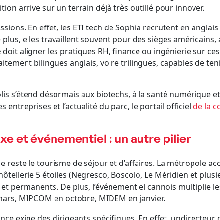
sition arrive sur un terrain déjà très outillé pour innover.
ssions. En effet, les ETI tech de Sophia recrutent en anglai
plus, elles travaillent souvent pour des sièges américains, 
e
doit aligner les pratiques RH, finance ou ingénierie sur ce
ement bilingues anglais, voire trilingues, capables de ten
lis s’étend désormais aux biotechs, à la santé numérique et
entreprises et l’actualité du parc, le portail officiel
de la 
xe et événementiel : un autre pilier
este le tourisme de séjour et d’affaires. La métropole accue
’hôtellerie 5 étoiles (Negresco, Boscolo, Le Méridien et plus
 et permanents. De plus, l’événementiel cannois multiplie les 
 mars, MIPCOM en octobre, MIDEM en janvier.
nce exige des dirigeants spécifiques. En effet, undirecteur d’