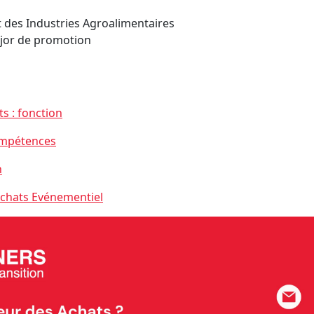
des Industries Agroalimentaires
ajor de promotion
s : fonction
compétences
n
Achats Evénementiel