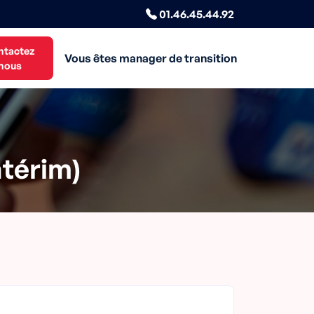
01.46.45.44.92
ntactez
Vous êtes manager de transition
nous
ntérim)