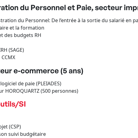
tion du Personnel et Paie, secteur impr
stration du Personnel: De l’entrée à la sortie du salarié en 
aire et la formation
et des budgets RH
IRH (SAGE)
rs CCMX
teur e-commerce (5 ans)
ogiciel de paie (PLEIADES)
s sur HOROQUARTZ (500 personnes)
utils/SI
ojet (CSP)
 son suivi budgétaire