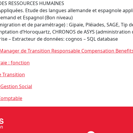
N DES RESSOURCES HUMAINES
ppliquées. Etude des langues allemande et espagnole app
llemand et Espagnol (Bon niveau)
migration et de paramétrage) : Gipaie, Pléiades, SAGE, Tip
emptation d’Horoquartz, CHRONOS de ASYS (administration d
rise – Extracteur de données: cognos – SQL database
Manager de Transition Responsable Compensation Benefit
ie : fonction
 Transition
Gestion Social
Comptable