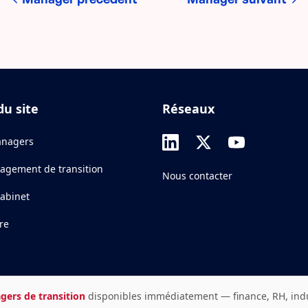
du site
Réseaux
nagers
agement de transition
Nous contacter
cabinet
re
gers de transition
disponibles immédiatement — finance, RH, indust