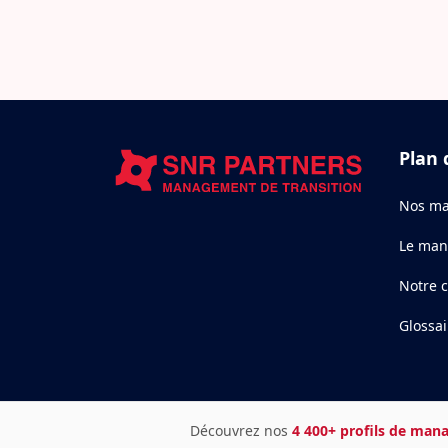
Plan 
Nos ma
Le man
Notre 
Glossai
Découvrez nos
4 400+ profils de mana