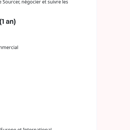
e Sourcer, négocier et suivre les
(1 an)
ommercial
 Europe et International