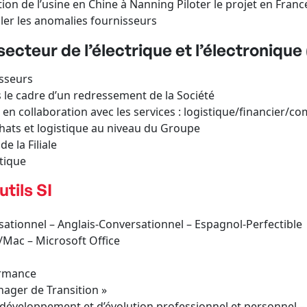
tion de l’usine en Chine à Nanning Piloter le projet en Franc
ler les anomalies fournisseurs
ecteur de l’électrique et l’électronique 
isseurs
 le cadre d’un redressement de la Société
en collaboration avec les services : logistique/financier/c
hats et logistique au niveau du Groupe
e la Filiale
tique
tils SI
rsationnel – Anglais-Conversationnel – Espagnol-Perfectible
C/Mac – Microsoft Office
ormance
anager de Transition »
e développement et d’évolution professionnel et personnel –