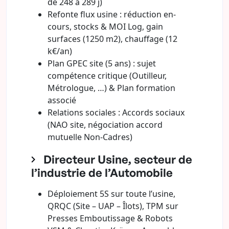
de 248 à 289 j)
Refonte flux usine : réduction en-
cours, stocks & MOI Log, gain
surfaces (1250 m2), chauffage (12
k€/an)
Plan GPEC site (5 ans) : sujet
compétence critique (Outilleur,
Métrologue, …) & Plan formation
associé
Relations sociales : Accords sociaux
(NAO site, négociation accord
mutuelle Non-Cadres)
Directeur Usine, secteur de
l’industrie de l’Automobile
Déploiement 5S sur toute l’usine,
QRQC (Site – UAP – Îlots), TPM sur
Presses Emboutissage & Robots