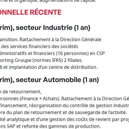
e et organique, augmentations de capital.
ONNELLE RÉCENTE
im), secteur Industrie (1 an)
ition. Rattachement à la Direction Générale
es services financiers des sociétés
inistratifs et financiers (16 personnes) en CSP
ting Groupe (normes IFRS) 2 filiales.
t implantation d’un centre de distribution.
rim), secteur Automobile (1 an)
n de retournement,
nnes (Finance + Achats). Rattachement à la Direction G
inancement, réorganisation du contrôle de gestion industr
e du plan de retournement et de sauvegarde de l’activité.
 analytique et d’une gestion des coûts de revient par proj
s SAP et refonte des gammes de production.