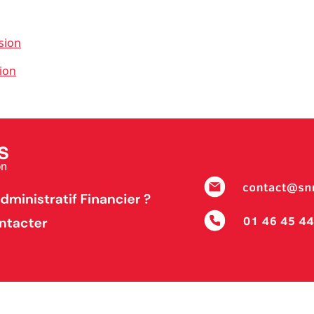
ssion
ion