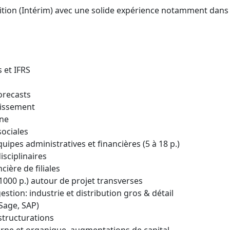
sition (Intérim) avec une solide expérience notamment dans l
et IFRS
orecasts
issement
rne
ociales
es administratives et financières (5 à 18 p.)
sciplinaires
ière de filiales
000 p.) autour de projet transverses
tion: industrie et distribution gros & détail
Sage, SAP)
tructurations