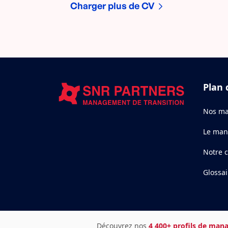
Charger plus de CV
Plan 
Nos ma
Le man
Notre 
Glossai
Découvrez nos
4 400+ profils de mana