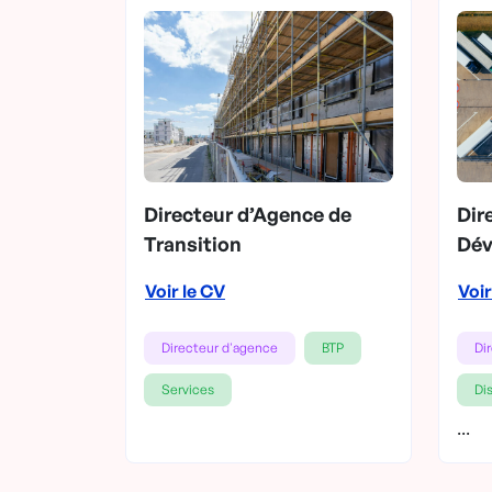
Directeur d’Agence de
Dir
Transition
Dév
Voir le CV
Voir
Directeur d'agence
BTP
Di
Services
Dis
...