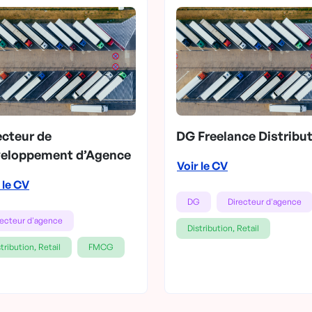
ecteur de
DG Freelance Distribu
eloppement d’Agence
Voir le CV
 le CV
DG
Directeur d'agence
recteur d'agence
Distribution, Retail
tribution, Retail
FMCG