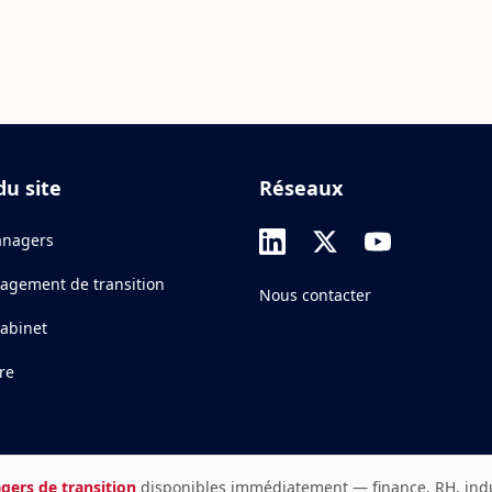
du site
Réseaux
nagers
agement de transition
Nous contacter
cabinet
re
gers de transition
disponibles immédiatement — finance, RH, indust