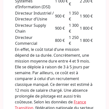
Systèmes
1 000 €
2 200 €
€
d’Information (DSI)
Directeur Industriel /
1 350
900 €
1 900 €
Directeur d’Usine
€
Directeur Supply
1 300
900 €
1 800 €
Chain
€
Directeur
1 250
800 €
1 800 €
Commercial
€
En effet, le coût total d’une mission
dépend de sa durée. Concrètement, une
mission moyenne dure entre 4 et 9 mois.
Elle se déploie à raison de 3 à 5 jours par
semaine. Par ailleurs, ce coût est à
comparer à celui d’un recrutement
classique manqué. Ce dernier est estimé à
12 mois de salaire chargé. Une absence
prolongée de pilotage est aussi très
coûteuse. Selon les données de
France
Transition
, fédération nationale du secteur,