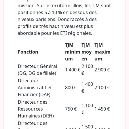
mission. Sur le territoire lillois, les TJM sont
positionnés 5 à 10 % en dessous des
niveaux parisiens. Donc l’accès à des
profils de très haut niveau est plus
abordable pour les ETI régionales.
TJM
TJM
TJM
Fonction
minim
moy
maxim
um
en
um
Directeur Général
2 100
1 400 €
2 900 €
(DG, DG de filiale)
€
Directeur
1 400
Administratif et
800 €
2 100 €
€
Financier (DAF)
Directeur des
1 100
Ressources
750 €
1 450 €
€
Humaines (DRH)
Directeur des
1 500