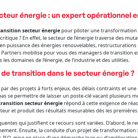
cteur énergie : un expert opérationnel 
ansition secteur énergie
pour piloter une transformation 
ritique ? En effet, le secteur de l’énergie traverse des muta
n puissance des énergies renouvelables, restructurations i
R Partners mobilise pour vous des managers de transition e
les domaines de l’énergie, de l’industrie et des utilities.
e transition dans le secteur énergie ?
é par des projets à forts enjeux, des délais contraints et u
pas se permettre de laisser un poste-clé vacant plusieurs m
ransition secteur énergie
répond à cette exigence de réact
cteur et produit des résultats mesurables dès les première
réquentes qui justifient ce recours sont variées. D’abord, le
inement. Ensuite, la conduite d’un projet de transformatio
O, mise en place d’une démarche lean ou d’amélioration c